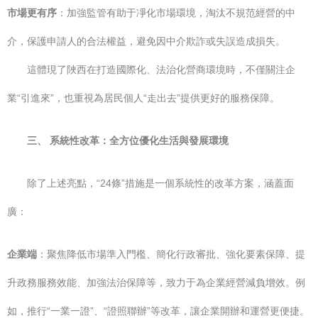
市場更有序
：加強監管有助于凈化市場環境，淘汰不規范經營的中
介，保護申請人的合法權益，避免因中介欺詐或失誤造成損失。
這體現了陜西在打造國際化、法治化營商環境時，不僅關注企
業“引進來”，也重視為居民個人“走出去”提供更好的服務保障。
三、 系統性改革：全方位優化生活與發展環境
除了上述亮點，“24條”措施是一個系統性的改革方案，涵蓋面
廣：
企業端
：聚焦降低市場準入門檻、簡化行政審批、強化要素保障、提
升政務服務效能、加強法治保障等，致力于為企業經營減負增效。例
如，推行“一業一證”、“證照聯辦”等改革，讓企業開辦和運營更便捷。