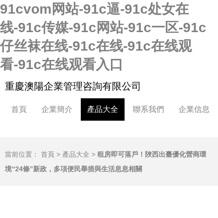
91cvom网站-91c逼-91c处女在
线-91c传媒-91c网站-91c一区-91c
仔丝袜在线-91c在线-91c在线观
看-91c在线观看入口
重慶澳陽企業管理咨詢有限公司
首頁
企業簡介
產品大全
聯系我們
企業信息
當前位置：
首頁
>
產品大全
>
租房即可落戶！陜西出臺優化營商環
境“24條”新政，多項便民舉措與生活息息相關