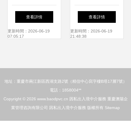
防線上 2019年因
境中介服務 專業、
查看詳情
查看詳情
私出入境中介服務
合規與個性化解決
更新時間：2026-06-19
更新時間：2026-06-19
07:05:17
21:48:38
的變革與展望
方案
地址：重慶市兩江新區西湖支路2號（精信中心寫字樓B塔17層7號）
電話：1858004**
Copyright © 2026
www.baodpvc.cn
因私出入境中介服務
重慶澳陽企
業管理咨詢有限公司
因私出入境中介服務
版權所有
Sitemap