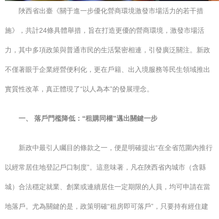
陜西省出臺《關于進一步優化營商環境激發市場活力的若干措
施》，共計24條具體舉措，旨在打造更優的營商環境，激發市場活
力，其中多項政策與普通市民的生活緊密相連，引發廣泛關注。新政
不僅著眼于企業經營便利化，更在戶籍、出入境服務等民生領域推出
實質性改革，真正體現了“以人為本”的發展理念。
一、 落戶門檻降低：“租購同權”邁出關鍵一步
新政中最引人矚目的條款之一，便是明確提出“在全省范圍內推行
以經常居住地登記戶口制度”。這意味著，凡在陜西省內城市（含縣
城）合法穩定就業、創業或連續居住一定期限的人員，均可申請在當
地落戶。尤為關鍵的是，政策明確“租房即可落戶”，只要持有經住建