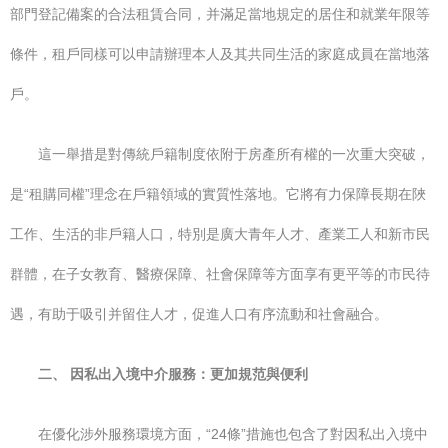
部門登記備案的合法租賃合同，并滿足當地規定的居住和就業年限等
條件，租戶同樣可以申請辦理本人及其共同生活的家庭成員在當地落
戶。
這一舉措是對傳統戶籍制度依附于房產所有權的一次重大突破，
是“租購同權”理念在戶籍領域的實質性落地。它將有力保障長期在陜
工作、生活的非戶籍人口，特別是廣大青年人才、產業工人和新市民
群體，在子女教育、醫療保障、社會保障等方面享有更平等的市民待
遇，有助于吸引并留住人才，促進人口有序流動和社會融合。
二、 因私出入境中介服務：更加規范與便利
在優化涉外服務環境方面，“24條”措施也包含了對因私出入境中