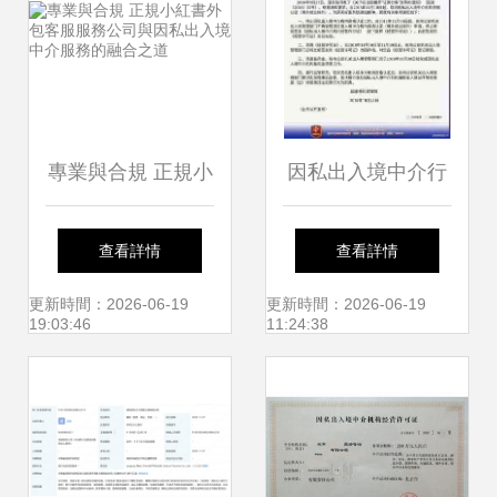
介服務新機遇
發布
專業與合規 正規小
因私出入境中介行
紅書外包客服服務
業迎來強監管 經營
查看詳情
查看詳情
公司與因私出入境
許可證取消，備付
更新時間：2026-06-19
更新時間：2026-06-19
19:03:46
11:24:38
中介服務的融合之
金限期清退
道