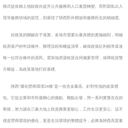
模式從依賴土地財政向提升公共服務和人口素質轉變。而對因私出入
境等服務領域的規范，則展現了陜西對外開放和服務民生的精細度。
好政策的關鍵在于落實。各地市需要出臺具體的實施細則，明確
租房落戶的申請條件、辦理流程和權益清單，確保政策紅利精準直達
每一位符合條件的居民。需加強房源租賃合同備案管理，保障租賃雙
方權益，為政策落地打好基礎。
陜西“優化營商環境24條”是一份含金量高、針對性強的政策禮
包。它從企業和市民最關心的痛點、難點出發，用一系列實實在在的
舉措，努力讓在三秦大地上投資興業更順心，工作生活更安心。這不
僅是營商環境的優化，更是生活環境的整體提升，必將為陜西高質量