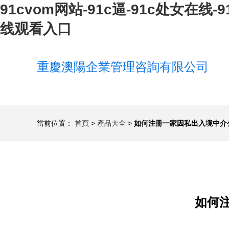
91cvom网站-91c逼-91c处女在线-
线观看入口
重慶澳陽企業管理咨詢有限公司
當前位置：
首頁
>
產品大全
>
如何注冊一家因私出入境中介
如何