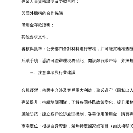
專業人員資格證明及勞動合同；
與國外機構的合作協議；
備用金存款證明；
其他要求文件。
審核與批準：公安部門會對材料進行審核，并可能實地核查
后續手續：憑許可證辦理稅務登記、開設銀行賬戶等，并按
三、注意事項與行業建議
合規經營：移民中介涉及客戶重大利益，務必遵守《因私出
專業提升：持續培訓團隊，了解各國移民政策變化，提升服
風險防范：建立客戶投訴處理機制，妥善使用備用金，購買
市場定位：根據自身資源，聚焦特定國家或項目（如技術移