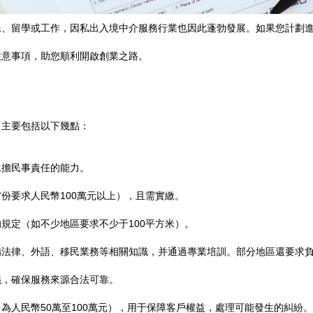
民、留學或工作，因私出入境中介服務行業也因此蓬勃發展。如果您計劃
注意事項，助您順利開啟創業之路。
，主要包括以下幾點：
承擔民事責任的能力。
份要求人民幣100萬元以上），且需實繳。
規定（如不少地區要求不少于100平方米）。
備法律、外語、移民業務等相關知識，并通過專業培訓。部分地區還要求
議，確保服務來源合法可靠。
為人民幣50萬至100萬元），用于保障客戶權益，處理可能發生的糾紛。